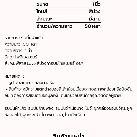
ขนาด
1 นิ้ว
โทนสี
สีม่วง
ลักษณะ
มีลาย
จำนวน/ความยาว
50 หลา
รายการ : ริบบิ้นผ้าแก้ว
ความยาว : 50 หลา
ความกว้าง : 1 นิ้ว
วัสดุ : โพลีเอสเตอร์
สี : พิมพ์ลาย Love สีม่วงการบินไทย เบอร์ 34#
หมายเหตุ ：
- รูปและสีถ่ายจากสินค้าจริง
- สินค้าอาจมีความแตกต่างของสีเล็กน้อยเนื่องจากจอภาพกล้องหรือปัจจัย
อื่น ๆ ต้องการสอบถามข้อมูลเพิ่มเติมเกียวกับสินค้ากรุณาติดต่อผู้ขาย
ริบบิ้นผ้าแก้ว, ริบบิ้นผ้าชีฟอง, ริบบิ้นผ้าเนื้อบาง, โบว์, ผูกกล่องของขวัญ, ผูก
ช่อดอกไม้, ผูกกระเช้า, โบว์พยาบาล, โบว์นักเรียน
สินค้าแนะนำ