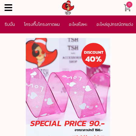
0
menu
ริบบิ้น
โครงกิ๊บโครงคาดผม
อะไหล่โลหะ
อะไหล่อุปกรณ์ตกแต่ง
เครื่องประดับ
SALE