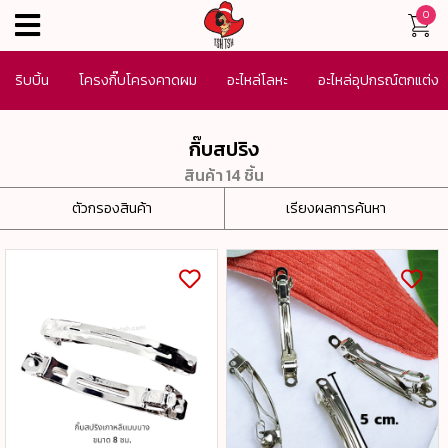
0
menu
ริบบิ้น
โครงกิ๊บโครงคาดผม
อะไหล่โลหะ
อะไหล่อุปกรณ์ตกแต่ง
เครื่องประดับ
SALE
กิ๊บสปริง
สินค้า 14 ชิ้น
ตัวกรองสินค้า
เรียงผลการค้นหา