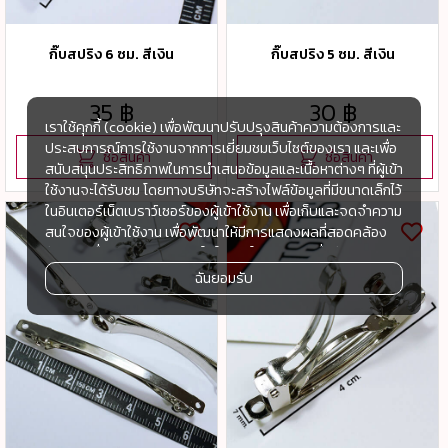
กิ๊บสปริง 6 ซม. สีเงิน
กิ๊บสปริง 5 ซม. สีเงิน
35 ฿
30 ฿
เราใช้คุกกี้ (cookie) เพื่อพัฒนาปรับปรุงสินค้าความต้องการและ
ประสบการณ์การใช้งานจากการเยี่ยมชมเว็บไซต์ของเรา และเพื่อ
ซื้อสินค้า
ซื้อสินค้า
สนับสนุนประสิทธิภาพในการนำเสนอข้อมูลและเนื้อหาต่างๆ ที่ผู้เข้า
ใช้งานจะได้รับชม โดยทางบริษัทจะสร้างไฟล์ข้อมูลที่มีขนาดเล็กไว้
ในอินเตอร์เน็ตเบราว์เซอร์ของผู้เข้าใช้งาน เพื่อเก็บและจดจำความ
สนใจของผู้เข้าใช้งาน เพื่อพัฒนาให้มีการแสดงผลที่สอดคล้อง
กับความชื่นชอบและความสนใจในการใช้งาน และเพื่อพัฒนา
ประสิทธิภาพในการแสดงผลของข้อมูล รวมถึงเพื่ออำนวยความ
ฉันยอมรับ
สะดวกในการให้บริการต่างๆ ภายในเว็บไซต์ของเรา และเมื่อผู้เข้า
ใช้งานกลับมาเยี่ยมชม หรือกลับเข้ามาใช้บริการในครั้งต่อไป แต่
การเก็บข้อมูลด้วยคุกกี้จะไม่ระบุตัวตนของผู้เข้าใช้งาน
ทั้งนี้เพื่อทำการวิเคราะห์ซึ่งอาจทำหรือให้บริการโดยบุคคลอื่นที่ให้
บริการหรือได้รับมอบหมายให้กระทำแทนในนามของ www.tsh-
tsh.com เช่น Google Analytic เป็นต้น
เมื่อผู้เข้าใช้งานมีการกลับมาเยี่ยมชมเว็บไซต์โดยไม่เปลี่ยนแปลง
การตั้งค่าคุกกี้บนอินเตอร์เน็ตเบราส์เซอร์ อุปกรณ์ของผู้ใช้งานจะ