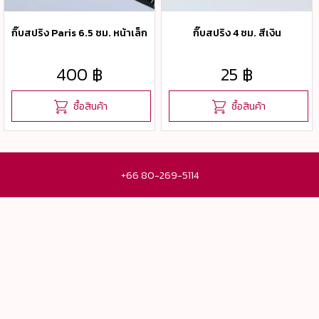
ยอมรับคุกกี๊อัตโนมัติในการเข้าใช้งานในครั้งต่อไป ซึ่งถ้าหากผู้เข้า
ใช้งานไม่ต้องการให้คุกกี๊ทำการรวบรวมข้อมูล ผู้ใช้งานสามารถ
กิ๊บสปริง Paris 6.5 ซม. หน้าเล็ก
กิ๊บสปริง 4 ซม. สีเงิน
เลือกเปลี่ยนแปลง หรือตั้งค่าการยอมรับคุกกี๊ได้ที่เมนู "การตั้งค่า"
ของอินเตอร์เน็ตเบราว์เซอร์ที่ใช้งานอยู่
400 ฿
25 ฿
ซื้อสินค้า
ซื้อสินค้า
+66 80-269-5114
INFORMATION
เกี่ยวกับเรา
ติดต่อเรา
Policy
CUSTOMER SERVICE
วิธีการสั่งซื้อ
วิธีการชำระเงิน
คำถามที่พบบ่อย
ยืนยันการชำระเงิน