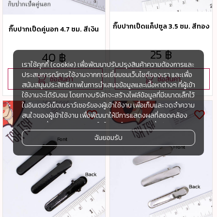
กิ๊บปากเป็ดแค็ปซูล 3.5 ซม. สีทอง
กิ๊บปากเป็ดคู่นอก 4.7 ซม. สีเงิน
25 ฿
40 ฿
เราใช้คุกกี้ (cookie) เพื่อพัฒนาปรับปรุงสินค้าความต้องการและ
ประสบการณ์การใช้งานจากการเยี่ยมชมเว็บไซต์ของเรา และเพื่อ
ซื้อสินค้า
ซื้อสินค้า
สนับสนุนประสิทธิภาพในการนำเสนอข้อมูลและเนื้อหาต่างๆ ที่ผู้เข้า
ใช้งานจะได้รับชม โดยทางบริษัทจะสร้างไฟล์ข้อมูลที่มีขนาดเล็กไว้
ในอินเตอร์เน็ตเบราว์เซอร์ของผู้เข้าใช้งาน เพื่อเก็บและจดจำความ
สนใจของผู้เข้าใช้งาน เพื่อพัฒนาให้มีการแสดงผลที่สอดคล้อง
กับความชื่นชอบและความสนใจในการใช้งาน และเพื่อพัฒนา
ประสิทธิภาพในการแสดงผลของข้อมูล รวมถึงเพื่ออำนวยความ
ฉันยอมรับ
สะดวกในการให้บริการต่างๆ ภายในเว็บไซต์ของเรา และเมื่อผู้เข้า
ใช้งานกลับมาเยี่ยมชม หรือกลับเข้ามาใช้บริการในครั้งต่อไป แต่
การเก็บข้อมูลด้วยคุกกี้จะไม่ระบุตัวตนของผู้เข้าใช้งาน
ทั้งนี้เพื่อทำการวิเคราะห์ซึ่งอาจทำหรือให้บริการโดยบุคคลอื่นที่ให้
บริการหรือได้รับมอบหมายให้กระทำแทนในนามของ www.tsh-
tsh.com เช่น Google Analytic เป็นต้น
เมื่อผู้เข้าใช้งานมีการกลับมาเยี่ยมชมเว็บไซต์โดยไม่เปลี่ยนแปลง
การตั้งค่าคุกกี้บนอินเตอร์เน็ตเบราส์เซอร์ อุปกรณ์ของผู้ใช้งานจะ