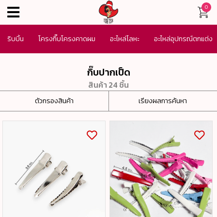
0
menu
ริบบิ้น
โครงกิ๊บโครงคาดผม
อะไหล่โลหะ
อะไหล่อุปกรณ์ตกแต่ง
เครื่องประดับ
SALE
กิ๊บปากเป็ด
สินค้า 24 ชิ้น
ตัวกรองสินค้า
เรียงผลการค้นหา