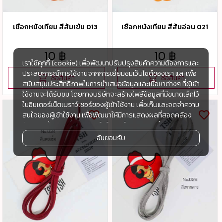
เชือกหนังเทียม สีส้มเข้ม 013
เชือกหนังเทียม สีส้มอ่อน 021
10 ฿
10 ฿
เราใช้คุกกี้ (cookie) เพื่อพัฒนาปรับปรุงสินค้าความต้องการและ
ประสบการณ์การใช้งานจากการเยี่ยมชมเว็บไซต์ของเรา และเพื่อ
ซื้อสินค้า
ซื้อสินค้า
สนับสนุนประสิทธิภาพในการนำเสนอข้อมูลและเนื้อหาต่างๆ ที่ผู้เข้า
ใช้งานจะได้รับชม โดยทางบริษัทจะสร้างไฟล์ข้อมูลที่มีขนาดเล็กไว้
ในอินเตอร์เน็ตเบราว์เซอร์ของผู้เข้าใช้งาน เพื่อเก็บและจดจำความ
สนใจของผู้เข้าใช้งาน เพื่อพัฒนาให้มีการแสดงผลที่สอดคล้อง
กับความชื่นชอบและความสนใจในการใช้งาน และเพื่อพัฒนา
ประสิทธิภาพในการแสดงผลของข้อมูล รวมถึงเพื่ออำนวยความ
ฉันยอมรับ
สะดวกในการให้บริการต่างๆ ภายในเว็บไซต์ของเรา และเมื่อผู้เข้า
ใช้งานกลับมาเยี่ยมชม หรือกลับเข้ามาใช้บริการในครั้งต่อไป แต่
การเก็บข้อมูลด้วยคุกกี้จะไม่ระบุตัวตนของผู้เข้าใช้งาน
ทั้งนี้เพื่อทำการวิเคราะห์ซึ่งอาจทำหรือให้บริการโดยบุคคลอื่นที่ให้
บริการหรือได้รับมอบหมายให้กระทำแทนในนามของ www.tsh-
tsh.com เช่น Google Analytic เป็นต้น
เมื่อผู้เข้าใช้งานมีการกลับมาเยี่ยมชมเว็บไซต์โดยไม่เปลี่ยนแปลง
การตั้งค่าคุกกี้บนอินเตอร์เน็ตเบราส์เซอร์ อุปกรณ์ของผู้ใช้งานจะ