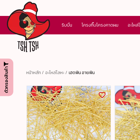
ริบบิ้น
โครงกิ๊บโครงคาดผม
อะไหล่
ตัวกรองสินค้า
หน้าหลัก /
อะไหล่โลหะ /
เฮดพิน อายพิน