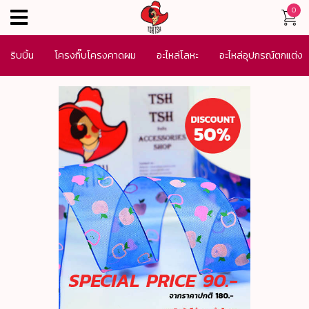
0
menu
ริบบิ้น
โครงกิ๊บโครงคาดผม
อะไหล่โลหะ
อะไหล่อุปกรณ์ตกแต่ง
เครื่องประดับ
SALE