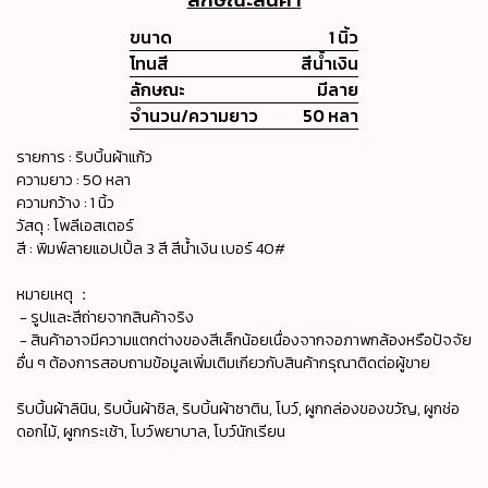
ขนาด
1 นิ้ว
โทนสี
สีน้ำเงิน
ลักษณะ
มีลาย
จำนวน/ความยาว
50 หลา
รายการ : ริบบิ้นผ้าแก้ว
ความยาว : 50 หลา
ความกว้าง : 1 นิ้ว
วัสดุ : โพลีเอสเตอร์
สี : พิมพ์ลายแอปเปิ้ล 3 สี สีน้ำเงิน เบอร์ 40#
หมายเหตุ ：
- รูปและสีถ่ายจากสินค้าจริง
- สินค้าอาจมีความแตกต่างของสีเล็กน้อยเนื่องจากจอภาพกล้องหรือปัจจัย
อื่น ๆ ต้องการสอบถามข้อมูลเพิ่มเติมเกียวกับสินค้ากรุณาติดต่อผู้ขาย
ริบบิ้นผ้าลินิน, ริบบิ้นผ้าซิล, ริบบิ้นผ้าซาติน, โบว์, ผูกกล่องของขวัญ, ผูกช่อ
ดอกไม้, ผูกกระเช้า, โบว์พยาบาล, โบว์นักเรียน