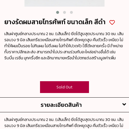
ยางรัดผมสายโทรศัพท์ ขนาดเล็ก สีดำ
เส้นผ่าศูนย์กลางประมาณ 2 ซม. (เส้นเล็ก) ยีดได้สูงสุดประมาณ 30 ซม. เส้น
รอบวง 9 มิล เส้นเกรียวเหมือนสายโทรศัพท์ ยืดหยุดสูง คืนตัวเร็ว เหนียว ไม่
ทำให้ผมเป็นรอย ไม่กินผม ไม่ดึงผม ไม่ทำให้ปวดหัว ใช้ได้หลายครั้ง มีจำหน่าย
ทั้งราคาปลีกและส่ง สามารถนำไปประสานร่วมกับอะไหล่อย่างอื่นได้ เช่น
ริบบิ้น เรซิ่น มุกครึ่งซีก และอีกมากมายหรือนำไปตกแต่งสร้างมูลค่าเพิ่ม
Sold Out
รายละเอียดสินค้า
เส้นผ่าศูนย์กลางประมาณ 2 ซม. (เส้นเล็ก) ยีดได้สูงสุดประมาณ 30 ซม. เส้น
รอบวง 9 มิล เส้นเกรียวเหมือนสายโทรศัพท์ ยืดหยุดสูง คืนตัวเร็ว เหนียว ไม่