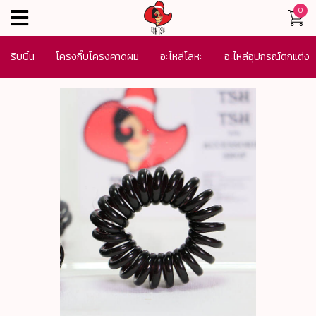
0
menu
ริบบิ้น
โครงกิ๊บโครงคาดผม
อะไหล่โลหะ
อะไหล่อุปกรณ์ตกแต่ง
เครื่องประดับ
SALE