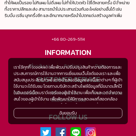
ทำให้ผมเป็นรอย ไม่กินผม ไม่ดึงผม ไม่ทำให้ปวดหัว ใช้ได้หลายครั้ง มีจำหน่าย
ทั้งราคาปลีกและส่ง สามารถนำไปประสานร่วมกับอะไหล่อย่างอื่นได้ เช่น
ริบบิ้น เรซิ่น มุกครึ่งซีก และอีกมากมายหรือนำไปตกแต่งสร้างมูลค่าเพิ่ม
+66 80-269-5114
INFORMATION
เกี่ยวกับเรา
ติดต่อเรา
Policy
เราใช้คุกกี้ (cookie) เพื่อพัฒนาปรับปรุงสินค้าความต้องการและ
ประสบการณ์การใช้งานจากการเยี่ยมชมเว็บไซต์ของเรา และเพื่อ
CUSTOMER SERVICE
สนับสนุนประสิทธิภาพในการนำเสนอข้อมูลและเนื้อหาต่างๆ ที่ผู้เข้า
ใช้งานจะได้รับชม โดยทางบริษัทจะสร้างไฟล์ข้อมูลที่มีขนาดเล็กไว้
ในอินเตอร์เน็ตเบราว์เซอร์ของผู้เข้าใช้งาน เพื่อเก็บและจดจำความ
วิธีการสั่งซื้อ
วิธีการชำระเงิน
คำถามที่พบบ่อย
สนใจของผู้เข้าใช้งาน เพื่อพัฒนาให้มีการแสดงผลที่สอดคล้อง
ยืนยันการชำระเงิน
กับความชื่นชอบและความสนใจในการใช้งาน และเพื่อพัฒนา
ประสิทธิภาพในการแสดงผลของข้อมูล รวมถึงเพื่ออำนวยความ
ฉันยอมรับ
FOLLOW US
สะดวกในการให้บริการต่างๆ ภายในเว็บไซต์ของเรา และเมื่อผู้เข้า
ใช้งานกลับมาเยี่ยมชม หรือกลับเข้ามาใช้บริการในครั้งต่อไป แต่
การเก็บข้อมูลด้วยคุกกี้จะไม่ระบุตัวตนของผู้เข้าใช้งาน