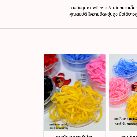
ยางมันคุณภาพดีเกรด A เส้นขนาดเล็ก (
คุณสมบัติ มีความยีดหยุ่นสูง ยืดได้ยาวส