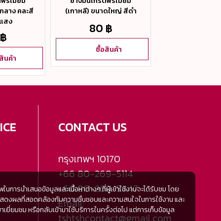
รีเมี่ยม
ยางมันเกรดพรีเมี่ยม
ยางมันเกรดพรีเ
ดกลาง คละสี
(เกาหลี) ขนาดใหญ่ สีดำ
(เกาหลี) ขนาดใหญ
นแสง
เข้ม
80 ฿
 ฿
80 ฿
ซื้อสินค้า
อสินค้า
ซื้อสิน
ICE
CONTACT US
กรุงเทพฯ
10170
+66 80-269-5114
+66 80-269-5447
การนำเสนอข้อมูลและเนื้อหาต่างๆ ที่ผู้เข้าใช้งานจะได้รับชม โดย
้มีการแสดงผลที่สอดคล้องกับความชื่นชอบและความสนใจในการใช้งาน และ
Email:
ี่ยมชม หรือกลับเข้ามาใช้บริการในครั้งต่อไป แต่การเก็บข้อมูล
tshtshcontact@gmail.com