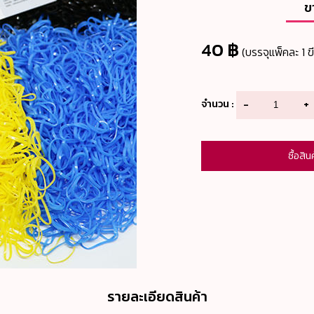
ข
40 ฿
(บรรจุแพ็คละ 1 ข
จำนวน :
-
+
ซื้อสิน
รายละเอียดสินค้า