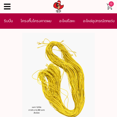
0
menu
ริบบิ้น
โครงกิ๊บโครงคาดผม
อะไหล่โลหะ
อะไหล่อุปกรณ์ตกแต่ง
เครื่องประดับ
SALE