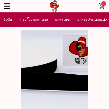
0
menu
ริบบิ้น
โครงกิ๊บโครงคาดผม
อะไหล่โลหะ
อะไหล่อุปกรณ์ตกแต่ง
เครื่องประดับ
SALE