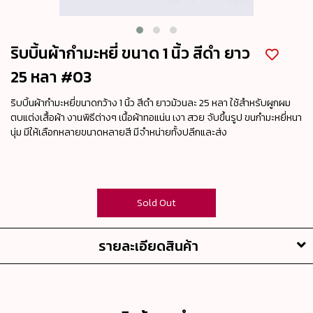
ริบบิ้นผ้ากำมะหยี่ ขนาด 1 นิ้ว สีดำ ยาว
25 หลา #03
ริบบิ้นผ้ากำมะหยี่ขนาดกว้าง 1 นิ้ว สีดำ ยาวม้วนละ 25 หลา ใช้สำหรับผูกผม
ตบแต่งเสื้อผ้า งานพิธีต่างๆ เนื้อผ้าทอแน่น เงา สวย จับขึ้นรูป ขนกำมะหยี่หนา
นุ่ม มีให้เลือกหลายขนาดหลายสี มีจำหน่ายทั้งปลีกและส่ง
Sold Out
รายละเอียดสินค้า