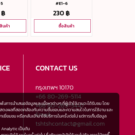
-5
#E1-6
หลา #E13
 ฿
230 ฿
230 ฿
อสินค้า
ซื้อสินค้า
ซื้อสิน
ICE
CONTACT US
กรุงเทพฯ
10170
+66 80-269-5114
การนำเสนอข้อมูลและเนื้อหาต่างๆ ที่ผู้เข้าใช้งานจะได้รับชม โดย
+66 80-269-5447
้มีการแสดงผลที่สอดคล้องกับความชื่นชอบและความสนใจในการใช้งาน และ
Email:
ี่ยมชม หรือกลับเข้ามาใช้บริการในครั้งต่อไป แต่การเก็บข้อมูล
tshtshcontact@gmail.com
 Analytic เป็นต้น