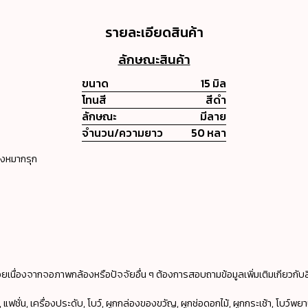
รายละเอียดสินค้า
ลักษณะสินค้า
ขนาด
15 มิล
โทนสี
สีดำ
ลักษณะ
มีลาย
จำนวน/ความยาว
50 หลา
างหมากรุก
ยเนื่องจากจอภาพกล้องหรือปัจจัยอื่น ๆ ต้องการสอบถามข้อมูลเพิ่มเติมเกียวกับส
ชั่น, เครื่องประดับ, โบว์, ผูกกล่องของขวัญ, ผูกช่อดอกไม้, ผูกกระเช้า, โบว์พยาบา