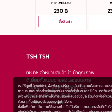
#E1-6
หลา #E1320
#
230 ฿
230 ฿
2
ซื้อสินค้า
ซื้อสินค้า
TSH TSH
ทิช ทิช จำหน่ายสินค้านำเข้าคุณภาพ
ดีเยี่ยมทั้งแบบขายส่งและแบบขาย
เราใช้คุกกี้ (cookie) เพื่อพัฒนาปรับปรุงสินค้าความต้องการและปร
ปลีกทั้ง วัสดุอุปกรณ์ผลิตเครื่อง
ทางบริษัทจะสร้างไฟล์ข้อมูลที่มีขนาดเล็กไว้ในอินเตอร์เน็ตเบราว์
ประดับ เครื่องประดับ ริบบิ้นต่างๆ
เพื่อพัฒนาประสิทธิภาพในการแสดงผลของข้อมูล รวมถึงเพื่ออำนวยความ
และอื่นๆอีกมากมาย
ด้วยคุกกี้จะไม่ระบุตัวตนของผู้เข้าใช้งาน
ทั้งนี้เพื่อทำการวิเคราะห์ซึ่งอาจทำหรือให้บริการโดยบุคคลอื่นที