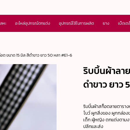
โลหะ
อะไหล่อุปกรณ์ตกแต่ง
อุปกรณ์ใช้ในการผลิต
ยาง
เบ็ดเต
ก็อต ขนาด 15 มิล สีดำขาว ยาว 50 หลา #E1-6
ริบบิ้นผ้าลา
ดำขาว ยาว 
ริบบิ้นผ้าสก็อตลายตาราง
โบว์ ผูกสิ่งของ ผูกกล่องข
เด็ก ผู้หญิง ตกแต่งตามงา
ปลีกและส่ง