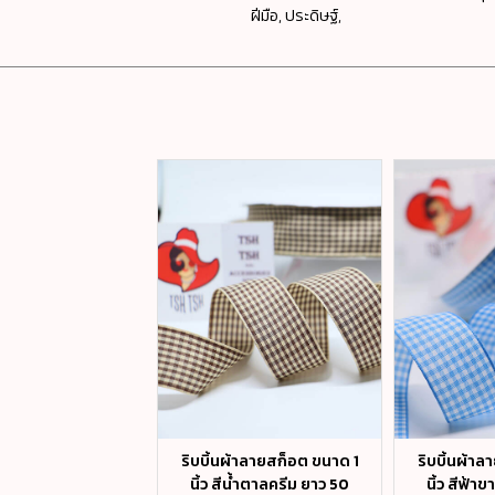
ฝีมือ, ประดิษฐ์,
ผ้าลายสก็อต ขนาด 1
ริบบิ้นผ้าลายสก็อต ขนาด 1
ริบบิ้นผ้า
ีดำขาว ยาว 50 หลา
นิ้ว สีน้ำตาลครีม ยาว 50
นิ้ว สีฟ้า