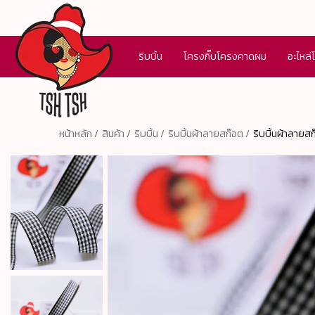
ริบบิ้น
โครงกิ๊บโครงคาดผม
อะไหล่
หน้าหลัก /
สินค้า /
ริบบิ้น /
ริบบิ้นผ้าลายสก๊อต /
ริบบิ้นผ้าลายส