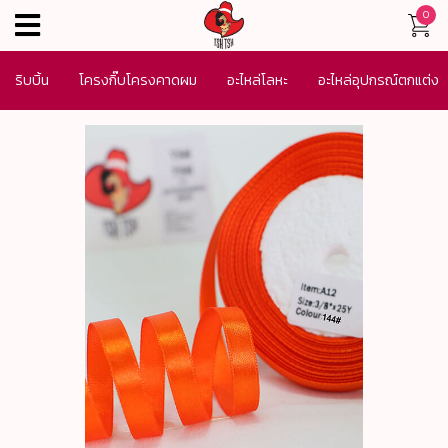
0
menu
ริบบิ้น
โครงกิ๊บโครงคาดผม
อะไหล่โลหะ
อะไหล่อุปกรณ์ตกแต่ง
เครื่องประดับ
SALE