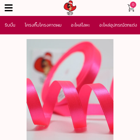
0
menu
ริบบิ้น
โครงกิ๊บโครงคาดผม
อะไหล่โลหะ
อะไหล่อุปกรณ์ตกแต่ง
เครื่องประดับ
SALE