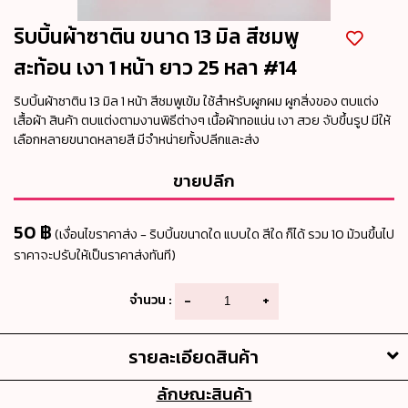
ริบบิ้นผ้าซาติน ขนาด 13 มิล สีชมพู
สะท้อน เงา 1 หน้า ยาว 25 หลา #14
ริบบิ้นผ้าซาติน 13 มิล 1 หน้า สีชมพูเข้ม ใช้สำหรับผูกผม ผูกสิ่งของ ตบแต่ง
เสื้อผ้า สินค้า ตบแต่งตามงานพิธีต่างๆ เนื้อผ้าทอแน่น เงา สวย จับขึ้นรูป มีให้
เลือกหลายขนาดหลายสี มีจำหน่ายทั้งปลีกและส่ง
ขายปลีก
50 ฿
(เงื่อนไขราคาส่ง - ริบบิ้นขนาดใด แบบใด สีใด ก็ได้ รวม 10 ม้วนขึ้นไป
ราคาจะปรับให้เป็นราคาส่งทันที)
จำนวน :
-
+
รายละเอียดสินค้า
ลักษณะสินค้า