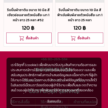
ริบบิ้นผ้าซาติน ขนาด 10 มิล สี
ริบบิ้นผ้าซาติน ขนาด 10 มิล สี
เขียวอ่อนลายตัวหนังสือ เงา 1
ฟ้าเข้มพิมพ์ลายตัวหนังสือ เงา 1
หน้า ยาว 25 หลา #52
หน้า ยาว 25 หลา
120 ฿
120 ฿
ซื้อสินค้า
ซื้อสินค้า
+66 80-269-5114
เราใช้คุกกี้ (cookie) เพื่อพัฒนาปรับปรุงสินค้าความต้องการและ
INFORMATION
ประสบการณ์การใช้งานจากการเยี่ยมชมเว็บไซต์ของเรา และเพื่อ
สนับสนุนประสิทธิภาพในการนำเสนอข้อมูลและเนื้อหาต่างๆ ที่ผู้เข้า
ใช้งานจะได้รับชม โดยทางบริษัทจะสร้างไฟล์ข้อมูลที่มีขนาดเล็กไว้
เกี่ยวกับเรา
ติดต่อเรา
Policy
ในอินเตอร์เน็ตเบราว์เซอร์ของผู้เข้าใช้งาน เพื่อเก็บและจดจำความ
CUSTOMER SERVICE
สนใจของผู้เข้าใช้งาน เพื่อพัฒนาให้มีการแสดงผลที่สอดคล้อง
กับความชื่นชอบและความสนใจในการใช้งาน และเพื่อพัฒนา
ประสิทธิภาพในการแสดงผลของข้อมูล รวมถึงเพื่ออำนวยความ
ฉันยอมรับ
วิธีการสั่งซื้อ
วิธีการชำระเงิน
คำถามที่พบบ่อย
สะดวกในการให้บริการต่างๆ ภายในเว็บไซต์ของเรา และเมื่อผู้เข้า
ยืนยันการชำระเงิน