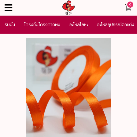
0
menu
ริบบิ้น
โครงกิ๊บโครงคาดผม
อะไหล่โลหะ
อะไหล่อุปกรณ์ตกแต่ง
เครื่องประดับ
SALE