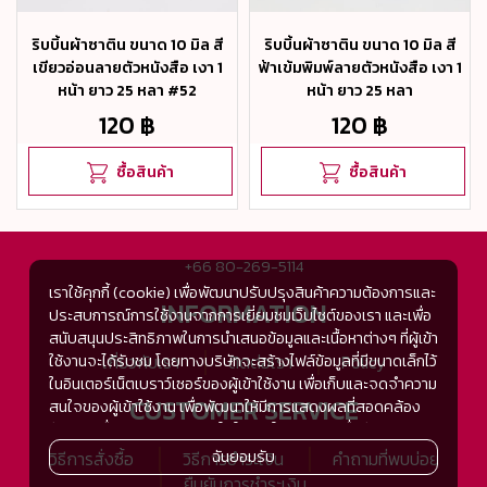
ริบบิ้นผ้าซาติน ขนาด 10 มิล สี
ริบบิ้นผ้าซาติน ขนาด 10 มิล สี
เขียวอ่อนลายตัวหนังสือ เงา 1
ฟ้าเข้มพิมพ์ลายตัวหนังสือ เงา 1
หน้า ยาว 25 หลา #52
หน้า ยาว 25 หลา
120 ฿
120 ฿
ซื้อสินค้า
ซื้อสินค้า
+66 80-269-5114
เราใช้คุกกี้ (cookie) เพื่อพัฒนาปรับปรุงสินค้าความต้องการและ
INFORMATION
ประสบการณ์การใช้งานจากการเยี่ยมชมเว็บไซต์ของเรา และเพื่อ
สนับสนุนประสิทธิภาพในการนำเสนอข้อมูลและเนื้อหาต่างๆ ที่ผู้เข้า
ใช้งานจะได้รับชม โดยทางบริษัทจะสร้างไฟล์ข้อมูลที่มีขนาดเล็กไว้
เกี่ยวกับเรา
ติดต่อเรา
Policy
ในอินเตอร์เน็ตเบราว์เซอร์ของผู้เข้าใช้งาน เพื่อเก็บและจดจำความ
CUSTOMER SERVICE
สนใจของผู้เข้าใช้งาน เพื่อพัฒนาให้มีการแสดงผลที่สอดคล้อง
กับความชื่นชอบและความสนใจในการใช้งาน และเพื่อพัฒนา
ประสิทธิภาพในการแสดงผลของข้อมูล รวมถึงเพื่ออำนวยความ
ฉันยอมรับ
วิธีการสั่งซื้อ
วิธีการชำระเงิน
คำถามที่พบบ่อย
สะดวกในการให้บริการต่างๆ ภายในเว็บไซต์ของเรา และเมื่อผู้เข้า
ยืนยันการชำระเงิน