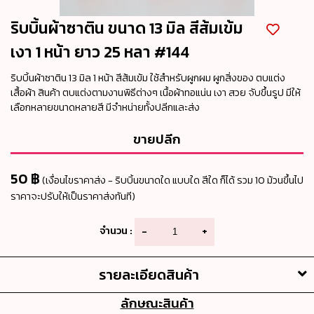
ริบบิ้นผ้าซาติน ขนาด 13 มิล สีส้มเข้ม
เงา 1 หน้า ยาว 25 หลา #144
ริบบิ้นผ้าซาติน 13 มิล 1 หน้า สีส้มเข้ม ใช้สำหรับผูกผม ผูกสิ่งของ ตบแต่ง
เสื้อผ้า สินค้า ตบแต่งตามงานพิธีต่างๆ เนื้อผ้าทอแน่น เงา สวย จับขึ้นรูป มีให้
เลือกหลายขนาดหลายสี มีจำหน่ายทั้งปลีกและส่ง
ขายปลีก
50 ฿
(เงื่อนไขราคาส่ง - ริบบิ้นขนาดใด แบบใด สีใด ก็ได้ รวม 10 ม้วนขึ้นไป
ราคาจะปรับให้เป็นราคาส่งทันที)
จำนวน :
-
+
รายละเอียดสินค้า
ลักษณะสินค้า