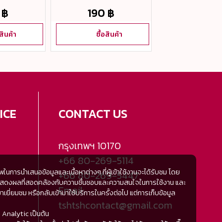
หลา #52
 ฿
190 ฿
120 ฿
อสินค้า
ซื้อสินค้า
ซื้อสิน
ICE
CONTACT US
กรุงเทพฯ
10170
+66 80-269-5114
การนำเสนอข้อมูลและเนื้อหาต่างๆ ที่ผู้เข้าใช้งานจะได้รับชม โดย
+66 80-269-5447
้มีการแสดงผลที่สอดคล้องกับความชื่นชอบและความสนใจในการใช้งาน และ
Email:
ี่ยมชม หรือกลับเข้ามาใช้บริการในครั้งต่อไป แต่การเก็บข้อมูล
tshtshcontact@gmail.com
 Analytic เป็นต้น