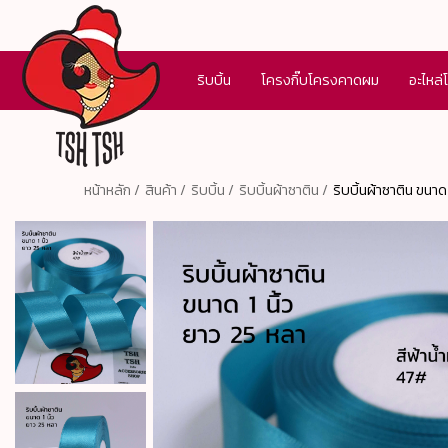
ริบบิ้น
โครงกิ๊บโครงคาดผม
อะไหล่
หน้าหลัก /
สินค้า /
ริบบิ้น /
ริบบิ้นผ้าซาติน /
ริบบิ้นผ้าซาติน ขนาด 