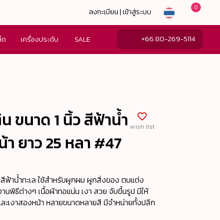
0
ลงทะเบียน | เข้าสู่ระบบ
+66 80-269-5114
ล็ด
เครื่องประดับ
SALE
ิน ขนาด 1 นิ้ว สีฟ้าน้ำ
wish list
หน้า ยาว 25 หลา #47
น้า สีฟ้าน้ำทะเล ใช้สำหรับผูกผม ผูกสิ่งของ ตบแต่ง
านพิธีต่างๆ เนื้อผ้าทอแน่น เงา สวย จับขึ้นรูป มีให้
วและเงาสองหน้า หลายขนาดหลายสี มีจำหน่ายทั้งปลีก