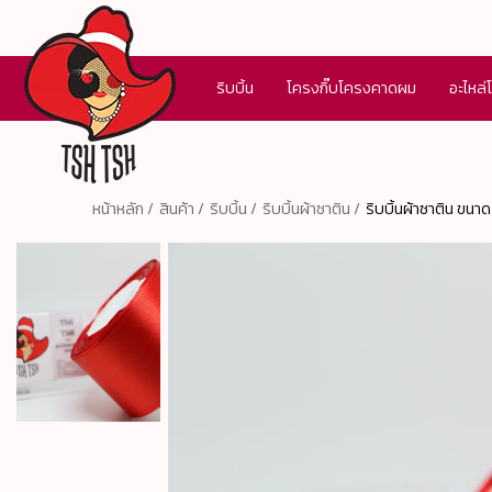
ริบบิ้น
โครงกิ๊บโครงคาดผม
อะไหล่
หน้าหลัก /
สินค้า /
ริบบิ้น /
ริบบิ้นผ้าซาติน /
ริบบิ้นผ้าซาติน ขนาด