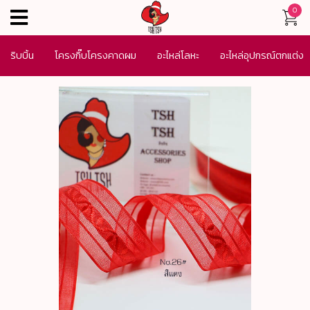
0
menu
ริบบิ้น
โครงกิ๊บโครงคาดผม
อะไหล่โลหะ
อะไหล่อุปกรณ์ตกแต่ง
เครื่องประดับ
SALE