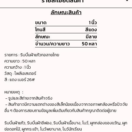
รายละเอียดสินค้า
ลักษณะสินค้า
ขนาด
1 นิ้ว
โทนสี
สีแดง
ลักษณะ
มีลาย
จำนวน/ความยาว
50 หลา
รายการ : ริบบิ้นผ้าแก้วทอลายไทย
ความยาว : 50 หลา
ความกว้าง : 1 นิ้ว
วัสดุ : โพลีเอสเตอร์
สี : แดง เบอร์ 26#
หมายเหตุ ：
- รูปและสีถ่ายจากสินค้าจริง
- สินค้าอาจมีความแตกต่างของสีเล็กน้อยเนื่องจากจอภาพกล้องหรือปัจจัย
อื่น ๆ ต้องการสอบถามข้อมูลเพิ่มเติมเกียวกับสินค้ากรุณาติดต่อผู้ขาย
ริบบิ้นผ้าแก้ว, ริบบิ้นผ้าชีฟอง, ริบบิ้นผ้าเนื้อบาง, โบว์, ผูกกล่องของขวัญ, ผูก
ช่อดอกไม้, ผูกกระเช้า, โบว์พยาบาล, โบว์นักเรียน