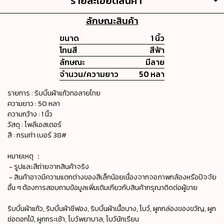
รายละเอียดสินค้า
ลักษณะสินค้า
ขนาด
1 นิ้ว
โทนสี
สีฟ้า
ลักษณะ
มีลาย
จำนวน/ความยาว
50 หลา
รายการ : ริบบิ้นผ้าแก้วทอลายไทย
ความยาว : 50 หลา
ความกว้าง : 1 นิ้ว
วัสดุ : โพลีเอสเตอร์
สี : กรมท่า เบอร์ 38#
หมายเหตุ ：
- รูปและสีถ่ายจากสินค้าจริง
- สินค้าอาจมีความแตกต่างของสีเล็กน้อยเนื่องจากจอภาพกล้องหรือปัจจัย
อื่น ๆ ต้องการสอบถามข้อมูลเพิ่มเติมเกียวกับสินค้ากรุณาติดต่อผู้ขาย
ริบบิ้นผ้าแก้ว, ริบบิ้นผ้าชีฟอง, ริบบิ้นผ้าเนื้อบาง, โบว์, ผูกกล่องของขวัญ, ผูก
ช่อดอกไม้, ผูกกระเช้า, โบว์พยาบาล, โบว์นักเรียน