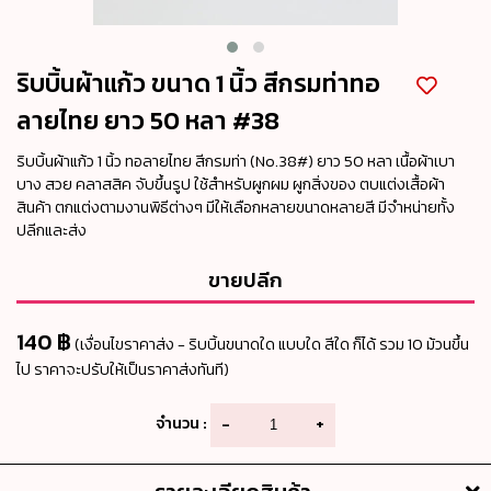
ริบบิ้นผ้าแก้ว ขนาด 1 นิ้ว สีกรมท่าทอ
ลายไทย ยาว 50 หลา #38
ริบบิ้นผ้าแก้ว 1 นิ้ว ทอลายไทย สีกรมท่า (No.38#) ยาว 50 หลา เนื้อผ้าเบา
บาง สวย คลาสสิค จับขึ้นรูป ใช้สำหรับผูกผม ผูกสิ่งของ ตบแต่งเสื้อผ้า
สินค้า ตกแต่งตามงานพิธีต่างๆ มีให้เลือกหลายขนาดหลายสี มีจำหน่ายทั้ง
ปลีกและส่ง
ขายปลีก
140 ฿
(เงื่อนไขราคาส่ง - ริบบิ้นขนาดใด แบบใด สีใด ก็ได้ รวม 10 ม้วนขึ้น
ไป ราคาจะปรับให้เป็นราคาส่งทันที)
จำนวน :
-
+