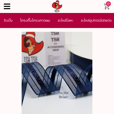
0
menu
ริบบิ้น
โครงกิ๊บโครงคาดผม
อะไหล่โลหะ
อะไหล่อุปกรณ์ตกแต่ง
เครื่องประดับ
SALE