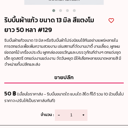
ริบบิ้นผ้าแก้ว ขนาด 13 มิล สีแตงโม
ยาว 50 หลา #129
ริบบิ้นผ้าแก้วขนาด 13 มิล หรือริบบิ้นผ้าโปร่งนิยมใช้กันอย่างแพร่หลายใน
การตกแต่งเพื่อเพิ่มความสวยงาม เช่นสถานที่จัดงานปาตี้ งานเลี้ยง, ผูกผม
ช่อดอกไม้ เครื่องประดับ ผูกกล่องขอขวัญและบรรจุภัณฑ์ต่างๆ ตกแต่งชุด
เด็ก ชุดสตรี ตกแต่งงานแต่งงาน จัดวันหยุด มีให้เลือกหลายขนาดหลายสี มี
จำหน่ายทั้งปลีกและส่ง
ขายปลีก
50 ฿
(เงื่อนไขราคาส่ง - ริบบิ้นขนาดใด แบบใด สีใด ก็ได้ รวม 10 ม้วนขึ้นไป
ราคาจะปรับให้เป็นราคาส่งทันที)
จำนวน :
-
+