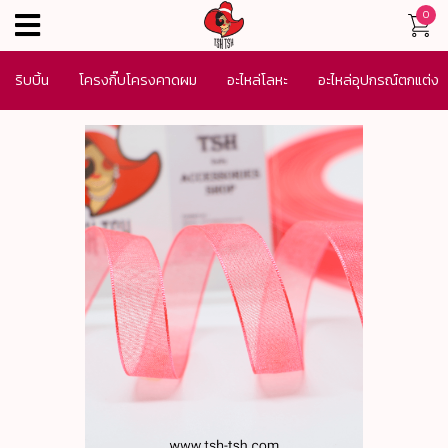
0
menu
ริบบิ้น
โครงกิ๊บโครงคาดผม
อะไหล่โลหะ
อะไหล่อุปกรณ์ตกแต่ง
เครื่องประดับ
SALE