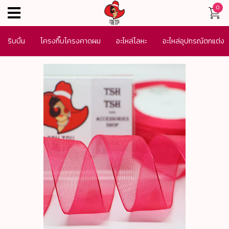
0
menu
ริบบิ้น
โครงกิ๊บโครงคาดผม
อะไหล่โลหะ
อะไหล่อุปกรณ์ตกแต่ง
เครื่องประดับ
SALE