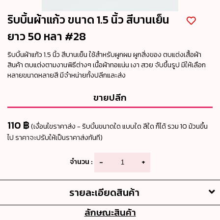
ริบบิ้นผ้าแก้ว ขนาด 1.5 นิ้ว สีบานเย็น
ยาว 50 หลา #28
ริบบิ้นผ้าแก้ว 1.5 นิ้ว สีบานเย็น ใช้สำหรับผูกผม ผูกสิ่งของ ตบแต่งเสื้อผ้า
สินค้า ตบแต่งตามงานพิธีต่างๆ เนื้อผ้าทอแน่น เงา สวย จับขึ้นรูป มีให้เลือก
หลายขนาดหลายสี มีจำหน่ายทั้งปลีกและส่ง
ขายปลีก
110 ฿
(เงื่อนไขราคาส่ง - ริบบิ้นขนาดใด แบบใด สีใด ก็ได้ รวม 10 ม้วนขึ้น
ไป ราคาจะปรับให้เป็นราคาส่งทันที)
จำนวน :
-
+
รายละเอียดสินค้า
ลักษณะสินค้า