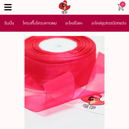
0
menu
ริบบิ้น
โครงกิ๊บโครงคาดผม
อะไหล่โลหะ
อะไหล่อุปกรณ์ตกแต่ง
เครื่องประดับ
SALE