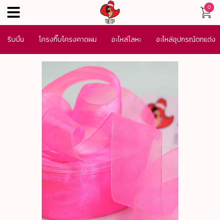
0
menu
ริบบิ้น
โครงกิ๊บโครงคาดผม
อะไหล่โลหะ
อะไหล่อุปกรณ์ตกแต่ง
เครื่องประดับ
SALE