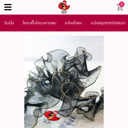
0
menu
ริบบิ้น
โครงกิ๊บโครงคาดผม
อะไหล่โลหะ
อะไหล่อุปกรณ์ตกแต่ง
เครื่องประดับ
SALE