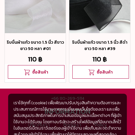
ริบบิ้นผ้าแก้ว ขนาด 1.5 นิ้ว สีขาว
ริบบิ้นผ้าแก้ว ขนาด 1.5 นิ้ว สีดำ
ยาว 50 หลา #01
ยาว 50 หลา #39
110 ฿
110 ฿
ซื้อสินค้า
ซื้อสินค้า
+66 80-269-5114
เราใช้คุกกี้ (cookie) เพื่อพัฒนาปรับปรุงสินค้าความต้องการและ
ประสบการณ์การใช้งานจากการเยี่ยมชมเว็บไซต์ของเรา และเพื่อ
INFORMATION
สนับสนุนประสิทธิภาพในการนำเสนอข้อมูลและเนื้อหาต่างๆ ที่ผู้เข้า
ใช้งานจะได้รับชม โดยทางบริษัทจะสร้างไฟล์ข้อมูลที่มีขนาดเล็กไว้
เกี่ยวกับเรา
ติดต่อเรา
Policy
ในอินเตอร์เน็ตเบราว์เซอร์ของผู้เข้าใช้งาน เพื่อเก็บและจดจำความ
สนใจของผู้เข้าใช้งาน เพื่อพัฒนาให้มีการแสดงผลที่สอดคล้อง