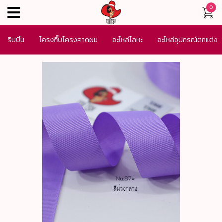
0
menu
ริบบิ้น
โครงกิ๊บโครงคาดผม
อะไหล่โลหะ
อะไหล่อุปกรณ์ตกแต่ง
เครื่องประดับ
SALE