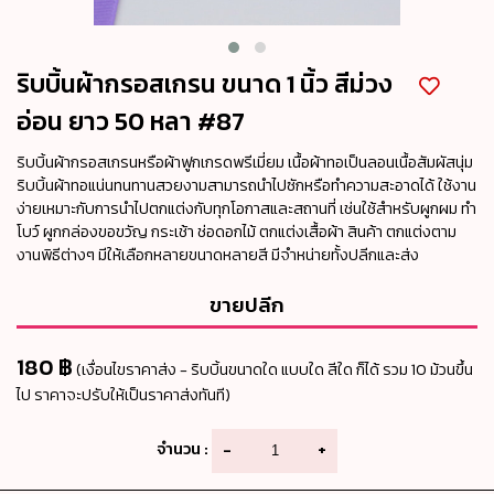
ริบบิ้นผ้ากรอสเกรน ขนาด 1 นิ้ว สีม่วง
อ่อน ยาว 50 หลา #87
ริบบิ้นผ้ากรอสเกรนหรือผ้าฟูกเกรดพรีเมี่ยม เนื้อผ้าทอเป็นลอนเนื้อสัมผัสนุ่ม
ริบบิ้นผ้าทอแน่นทนทานสวยงามสามารถนำไปซักหรือทำความสะอาดได้ ใช้งาน
ง่ายเหมาะกับการนำไปตกแต่งกับทุกโอกาสและสถานที่ เช่นใช้สำหรับผูกผม ทำ
โบว์ ผูกกล่องขอขวัญ กระเช้า ช่อดอกไม้ ตกแต่งเสื้อผ้า สินค้า ตกแต่งตาม
งานพิธีต่างๆ มีให้เลือกหลายขนาดหลายสี มีจำหน่ายทั้งปลีกและส่ง
ขายปลีก
180 ฿
(เงื่อนไขราคาส่ง - ริบบิ้นขนาดใด แบบใด สีใด ก็ได้ รวม 10 ม้วนขึ้น
ไป ราคาจะปรับให้เป็นราคาส่งทันที)
จำนวน :
-
+