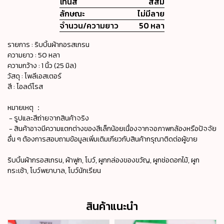
โทนสี
สีส้ม
ลักษณะ
ไม่มีลาย
จำนวน/ความยาว
50 หลา
รายการ : ริบบิ้นผ้ากอรสเกรน
ความยาว : 50 หลา
ความกว้าง : 1 นิ้ว (25 มิล)
วัสดุ : โพลีเอสเตอร์
สี : โอลด์โรส
หมายเหตุ ：
- รูปและสีถ่ายจากสินค้าจริง
- สินค้าอาจมีความแตกต่างของสีเล็กน้อยเนื่องจากจอภาพกล้องหรือปัจจัย
อื่น ๆ ต้องการสอบถามข้อมูลเพิ่มเติมเกียวกับสินค้ากรุณาติดต่อผู้ขาย
ริบบิ้นผ้ากรอสเกรน, ผ้าฟูก, โบว์, ผูกกล่องของขวัญ, ผูกช่อดอกไม้, ผูก
กระเช้า, โบว์พยาบาล, โบว์นักเรียน
สินค้าแนะนำ