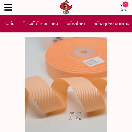
0
menu
ริบบิ้น
โครงกิ๊บโครงคาดผม
อะไหล่โลหะ
อะไหล่อุปกรณ์ตกแต่ง
เครื่องประดับ
SALE