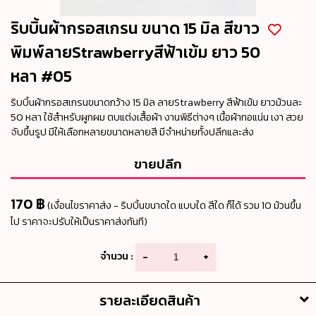
ริบบิ้นผ้ากรอสเกรน ขนาด 15 มิล สีขาว
พิมพ์ลายStrawberryสีฟ้าเข้ม ยาว 50
หลา #05
ริบบิ้นผ้ากรอสเกรนขนาดกว้าง 15 มิล ลายStrawberry สีฟ้าเข้ม ยาวม้วนละ
50 หลา ใช้สำหรับผูกผม ตบแต่งเสื้อผ้า งานพิธีต่างๆ เนื้อผ้าทอแน่น เงา สวย
จับขึ้นรูป มีให้เลือกหลายขนาดหลายสี มีจำหน่ายทั้งปลีกและส่ง
ขายปลีก
170 ฿
(เงื่อนไขราคาส่ง - ริบบิ้นขนาดใด แบบใด สีใด ก็ได้ รวม 10 ม้วนขึ้น
ไป ราคาจะปรับให้เป็นราคาส่งทันที)
จำนวน :
-
+
รายละเอียดสินค้า