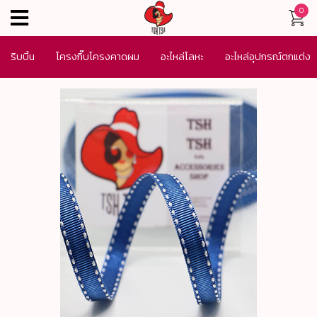
0
menu
ริบบิ้น
โครงกิ๊บโครงคาดผม
อะไหล่โลหะ
อะไหล่อุปกรณ์ตกแต่ง
เครื่องประดับ
SALE