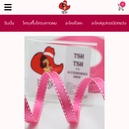
0
menu
ริบบิ้น
โครงกิ๊บโครงคาดผม
อะไหล่โลหะ
อะไหล่อุปกรณ์ตกแต่ง
เครื่องประดับ
SALE