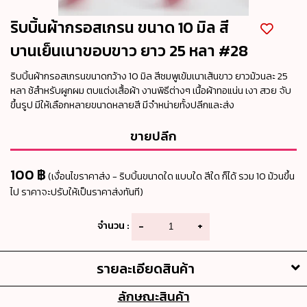
ริบบิ้นผ้ากรอสเกรน ขนาด 10 มิล สี
บานเย็นเนาขอบขาว ยาว 25 หลา #28
ริบบิ้นผ้ากรอสเกรนขนาดกว้าง 10 มิล สีชมพูเข้มเนาเส้นขาว ยาวม้วนละ 25
หลา ช้สำหรับผูกผม ตบแต่งเสื้อผ้า งานพิธีต่างๆ เนื้อผ้าทอแน่น เงา สวย จับ
ขึ้นรูป มีให้เลือกหลายขนาดหลายสี มีจำหน่ายทั้งปลีกและส่ง
ขายปลีก
100 ฿
(เงื่อนไขราคาส่ง - ริบบิ้นขนาดใด แบบใด สีใด ก็ได้ รวม 10 ม้วนขึ้น
ไป ราคาจะปรับให้เป็นราคาส่งทันที)
จำนวน :
-
+
รายละเอียดสินค้า
ลักษณะสินค้า