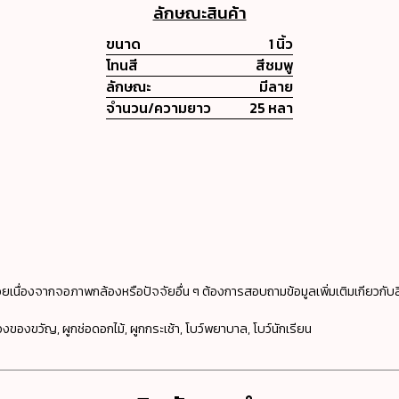
ลักษณะสินค้า
ขนาด
1 นิ้ว
โทนสี
สีชมพู
ลักษณะ
มีลาย
จำนวน/ความยาว
25 หลา
ยเนื่องจากจอภาพกล้องหรือปัจจัยอื่น ๆ ต้องการสอบถามข้อมูลเพิ่มเติมเกียวกับส
่องของขวัญ, ผูกช่อดอกไม้, ผูกกระเช้า, โบว์พยาบาล, โบว์นักเรียน