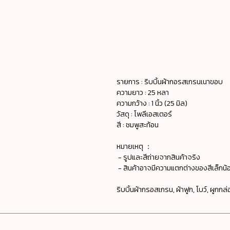
รายการ : ริบบิ้นผ้ากอรสเกรนเนาขอบ
ความยาว : 25 หลา
ความกว้าง : 1 นิ้ว (25 มิล)
วัสดุ : โพลีเอสเตอร์
สี : ชมพูสะท้อน
หมายเหตุ ：
- รูปและสีถ่ายจากสินค้าจริง
- สินค้าอาจมีความแตกต่างของสีเล็กน้อ
ริบบิ้นผ้ากรอสเกรน, ผ้าฟูก, โบว์, ผูกกล