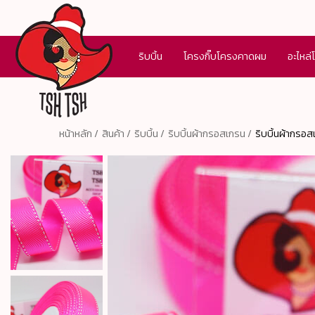
ริบบิ้น
โครงกิ๊บโครงคาดผม
อะไหล่
หน้าหลัก /
สินค้า /
ริบบิ้น /
ริบบิ้นผ้ากรอสเกรน /
ริบบิ้นผ้ากรอส