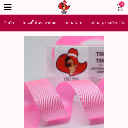
0
menu
ริบบิ้น
โครงกิ๊บโครงคาดผม
อะไหล่โลหะ
อะไหล่อุปกรณ์ตกแต่ง
เครื่องประดับ
SALE