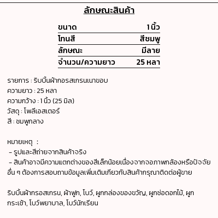
ลักษณะสินค้า
ขนาด
1 นิ้ว
โทนสี
สีชมพู
ลักษณะ
มีลาย
จำนวน/ความยาว
25 หลา
รายการ : ริบบิ้นผ้ากอรสเกรนเนาขอบ
ความยาว : 25 หลา
ความกว้าง : 1 นิ้ว (25 มิล)
วัสดุ : โพลีเอสเตอร์
สี : ชมพูกลาง
หมายเหตุ ：
- รูปและสีถ่ายจากสินค้าจริง
- สินค้าอาจมีความแตกต่างของสีเล็กน้อยเนื่องจากจอภาพกล้องหรือปัจจัย
อื่น ๆ ต้องการสอบถามข้อมูลเพิ่มเติมเกียวกับสินค้ากรุณาติดต่อผู้ขาย
ริบบิ้นผ้ากรอสเกรน, ผ้าฟูก, โบว์, ผูกกล่องของขวัญ, ผูกช่อดอกไม้, ผูก
กระเช้า, โบว์พยาบาล, โบว์นักเรียน