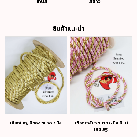
โทนสี
สีขาว
สินค้าแนะนำ
เชือกใหญ่ สีทอง ขนาด 7 มิล
เชือกเกลียว ขนาด 6 มิล สี 01
(สีชมพู)