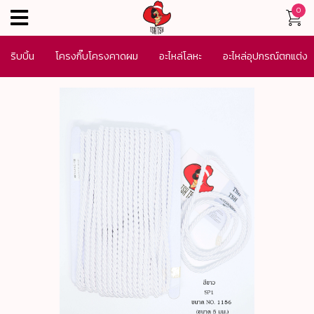
0
menu
ริบบิ้น
โครงกิ๊บโครงคาดผม
อะไหล่โลหะ
อะไหล่อุปกรณ์ตกแต่ง
เครื่องประดับ
SALE