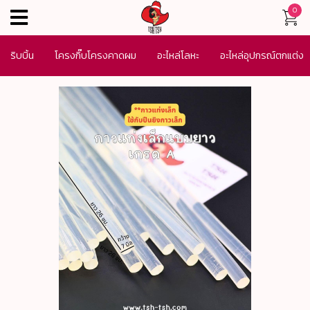
0
menu
ริบบิ้น
โครงกิ๊บโครงคาดผม
อะไหล่โลหะ
อะไหล่อุปกรณ์ตกแต่ง
เครื่องประดับ
SALE