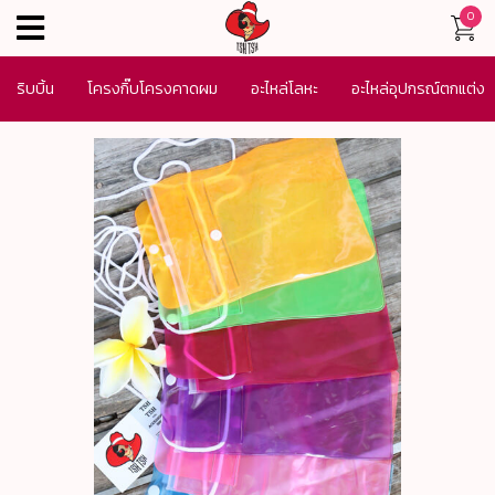
0
menu
ริบบิ้น
โครงกิ๊บโครงคาดผม
อะไหล่โลหะ
อะไหล่อุปกรณ์ตกแต่ง
เครื่องประดับ
SALE