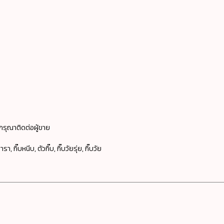
กรุณาติดต่อผู้ขาย
า, กิ๊บหนีบ, ตัวกิ๊บ, กิ๊บวัยรุ่ย, กิ๊บวัย