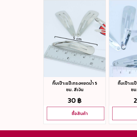
าะแป๊ะทรงหยดน้ำ 6
กิ๊บเป๊าะแป๊ะทรงหยดน้ำ 5
กิ๊บเป๊าะแ
ซม. สีดำ
ซม. สีเงิน
ซม. 
25 ฿
30 ฿
2
ซื้อสินค้า
ซื้อสินค้า