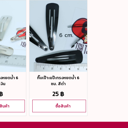
ทรงหยดน้ำ 6
กิ๊บเป๊าะแป๊ะทรงหยดน้ำ 6
กิ๊บเป๊าะแป๊ะทรง
เงิน
ซม. สีดำ
ซม. สีเงิน
 ฿
25 ฿
30 ฿
อสินค้า
ซื้อสินค้า
ซื้อสิน