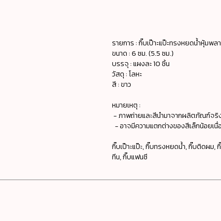
รายการ : กิ๊บเป๊าะแป๊ะทรงหยดน้ำหุ้ม
ขนาด : 6 ซม. (5.5 ซม.)
บรรจุ : แผงละ 10 ชิ้น
วัสดุ : โลหะ
สี : ขาว
หมายเหตุ :
- ภาพถ่ายและสีนำมาจากผลิตภัณฑ์จริ
- อาจมีความแตกต่างของสีเล็กน้อยเนื่อ
กิ๊บเป๊าะแป๊ะ, กิ๊บทรงหยดน้ำ, กิ๊บติดผม, กิ๊บ
ทีน, กิ๊บแฟนซี