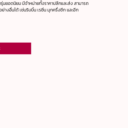
นรุ่นยอดนิยม มีจำหน่ายทั้งราคาปลีกและส่ง สามารถ
างอื่นได้ เช่นริบบิ้น เรซิ่น มุกครึ่งซีก และอีก
t