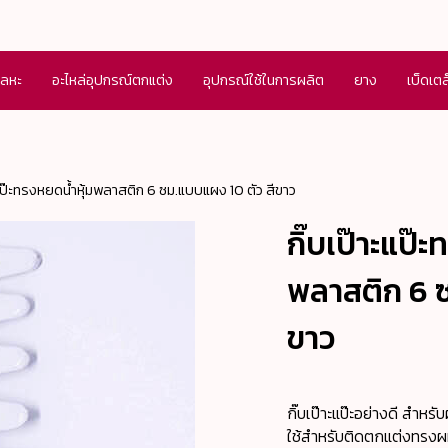
โลหะ
อะไหล่อุปกรณ์ตกแต่ง
อุปกรณ์ใช้ในการผลิต
ยาง
เบ็ดเต
ะแป๊ะทรงหยดน้ำหุ้มพลาสติก 6 ซม.แบบแผง 10 ตัว สีขาว
กิ๊บเป๊าะแป๊
พลาสติก 6 ซ
ขาว
กิ๊บเป๊าะแป๊ะอย่างดี สำหร
ใช้สำหรับติดตกแต่งทรงผ