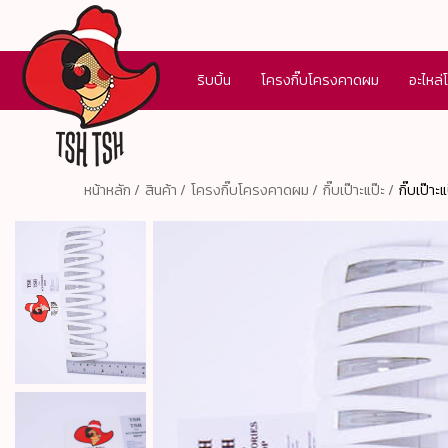
ริบบิ้น
โครงกิ๊บโครงคาดผม
อะไหล่
หน้าหลัก /
สินค้า /
โครงกิ๊บโครงคาดผม /
กิ๊บเป๊าะแป๊ะ /
กิ๊บเป๊า