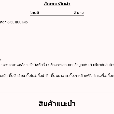
ลักษณะสินค้า
โทนสี
สีขาว
พลาสติก 6 ซม.แบบแผง
ง
งจากจอภาพกล้องหรือปัจจัยอื่น ๆ ต้องการสอบถามข้อมูลเพิ่มเติมเกียวกับสินค้า
เด็ก, กิ๊บนักเรียน, กิ๊บโบว์, กิ๊บน่ารัก, กิ๊บพยาบาล, กิ๊บเกาหลี, แฟชั่น, โครงกิ๊บ, กิ๊บดาร
สินค้าแนะนำ