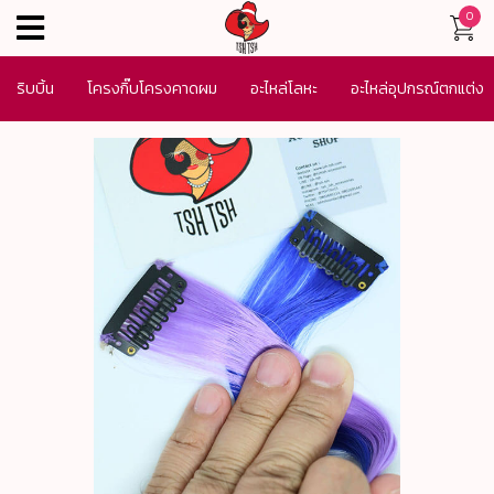
0
menu
ริบบิ้น
โครงกิ๊บโครงคาดผม
อะไหล่โลหะ
อะไหล่อุปกรณ์ตกแต่ง
เครื่องประดับ
SALE