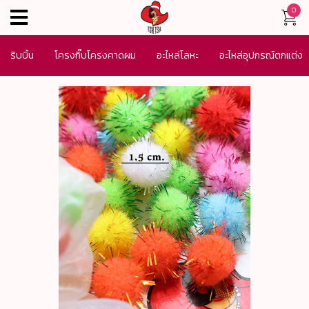
0
menu
ริบบิ้น
โครงกิ๊บโครงคาดผม
อะไหล่โลหะ
อะไหล่อุปกรณ์ตกแต่ง
เครื่องประดับ
SALE