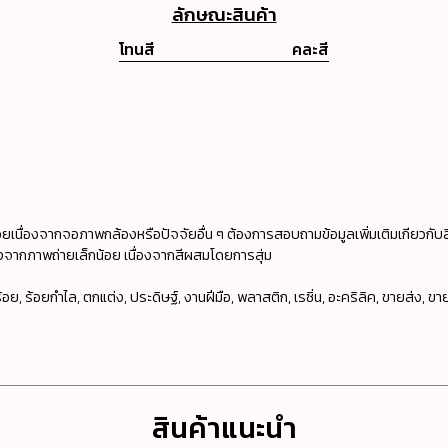
ลักษณะสินค้า
โทนสี
คละสี
ยเนื่องจากจอภาพกล้องหรือปัจจัยอื่น ๆ ต้องการสอบถามข้อมูลเพิ่มเติมเกียวกับส
างจากภาพถ่ายเล็กน้อย เนื่องจากสีผสมโดยการสุ่ม
้อย, ร้อยกำไล, ตกแต่ง, ประดิษฐ์, งานฝีมือ, พลาสติก, เรซิ่น, อะคริลิค, ขายส่ง, 
สินค้าแนะนำ