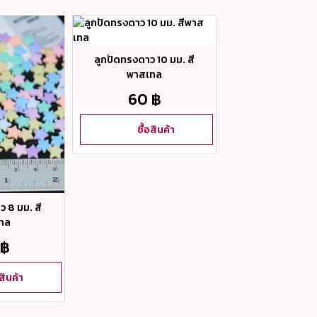
ลูกปัดทรงดาว 10 มม. สี
พาสเทล
60 ฿
ซื้อสินค้า
 8 มม. สี
ลูกปัดทรงกลม 6 
ทล
พาสเทล
 ฿
60 ฿
อสินค้า
ซื้อสิน