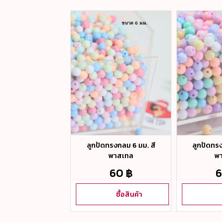
ทรงดาว 10 มม. สี
พาสเทล
60 ฿
ซื้อสินค้า
ลูกปัดทรงกลม 6 มม. สี
ลูกปัดทรง
พาสเทล
พ
60 ฿
6
ซื้อสินค้า