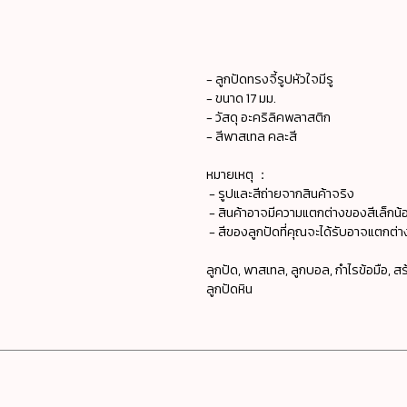
- ลูกปัดทรงจี้รูปหัวใจมีรู
- ขนาด 17 มม.
- วัสดุ อะคริลิคพลาสติก
- สีพาสเทล คละสี
หมายเหตุ ：
- รูปและสีถ่ายจากสินค้าจริง
- สินค้าอาจมีความแตกต่างของสีเล็กน้อ
- สีของลูกปัดที่คุณจะได้รับอาจแตกต่
ลูกปัด, พาสเทล, ลูกบอล, กำไรข้อมือ, สร
ลูกปัดหิน