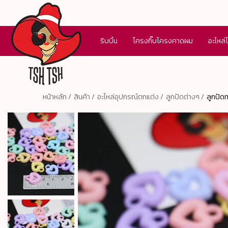
ริบบิ้น
โครงกิ๊บโครงคาดผม
อะไหล่
หน้าหลัก /
สินค้า /
อะไหล่อุปกรณ์ตกแต่ง /
ลูกปัดต่างๆ /
ลูกปัดท