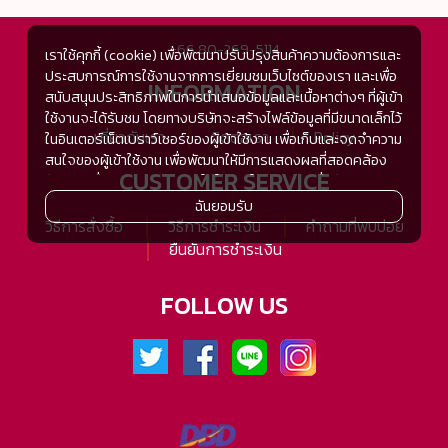
+66 80-269-5114
เราใช้คุกกี้ (cookie) เพื่อพัฒนาปรับปรุงสินค้าความต้องการและ
ประสบการณ์การใช้งานจากการเยี่ยมชมเว็บไซต์ของเรา และเพื่อ
INFORMATION
สนับสนุนประสิทธิภาพในการนำเสนอข้อมูลและเนื้อหาต่างๆ ที่ผู้เข้า
ใช้งานจะได้รับชม โดยทางบริษัทจะสร้างไฟล์ข้อมูลที่มีขนาดเล็กไว้
เกี่ยวกับเรา
ติดต่อเรา
Policy
ในอินเตอร์เน็ตเบราว์เซอร์ของผู้เข้าใช้งาน เพื่อเก็บและจดจำความ
สนใจของผู้เข้าใช้งาน เพื่อพัฒนาให้มีการแสดงผลที่สอดคล้อง
CUSTOMER SERVICE
กับความชื่นชอบและความสนใจในการใช้งาน และเพื่อพัฒนา
ประสิทธิภาพในการแสดงผลของข้อมูล รวมถึงเพื่ออำนวยความ
ฉันยอมรับ
สะดวกในการให้บริการต่างๆ ภายในเว็บไซต์ของเรา และเมื่อผู้เข้า
วิธีการสั่งซื้อ
วิธีการชำระเงิน
คำถามที่พบบ่อย
ใช้งานกลับมาเยี่ยมชม หรือกลับเข้ามาใช้บริการในครั้งต่อไป แต่
ยืนยันการชำระเงิน
การเก็บข้อมูลด้วยคุกกี้จะไม่ระบุตัวตนของผู้เข้าใช้งาน
ทั้งนี้เพื่อทำการวิเคราะห์ซึ่งอาจทำหรือให้บริการโดยบุคคลอื่นที่ให้
FOLLOW US
บริการหรือได้รับมอบหมายให้กระทำแทนในนามของ www.tsh-
tsh.com เช่น Google Analytic เป็นต้น
เมื่อผู้เข้าใช้งานมีการกลับมาเยี่ยมชมเว็บไซต์โดยไม่เปลี่ยนแปลง
การตั้งค่าคุกกี้บนอินเตอร์เน็ตเบราส์เซอร์ อุปกรณ์ของผู้ใช้งานจะ
ยอมรับคุกกี๊อัตโนมัติในการเข้าใช้งานในครั้งต่อไป ซึ่งถ้าหากผู้เข้า
ใช้งานไม่ต้องการให้คุกกี๊ทำการรวบรวมข้อมูล ผู้ใช้งานสามารถ
เลือกเปลี่ยนแปลง หรือตั้งค่าการยอมรับคุกกี๊ได้ที่เมนู "การตั้งค่า"