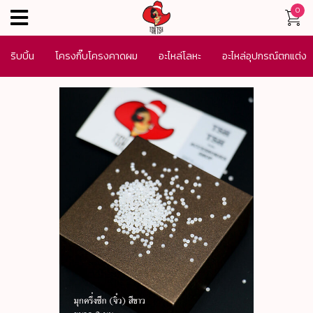
0
menu
ริบบิ้น
โครงกิ๊บโครงคาดผม
อะไหล่โลหะ
อะไหล่อุปกรณ์ตกแต่ง
เครื่องประดับ
SALE