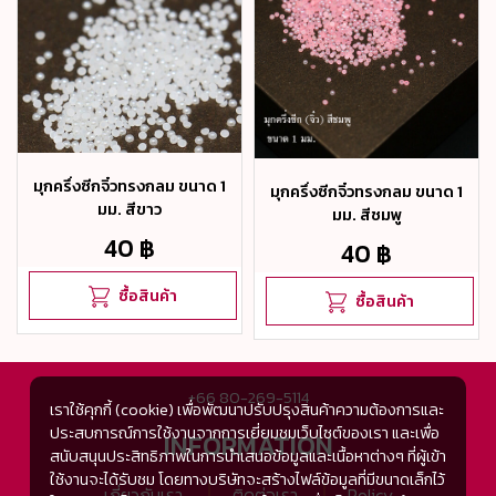
มุกครึ่งซีกจิ๋วทรงกลม ขนาด 1
มุกครึ่งซีกจิ๋วทรงกลม ขนาด 1
มม. สีขาว
มม. สีชมพู
40 ฿
40 ฿
ซื้อสินค้า
ซื้อสินค้า
+66 80-269-5114
เราใช้คุกกี้ (cookie) เพื่อพัฒนาปรับปรุงสินค้าความต้องการและ
ประสบการณ์การใช้งานจากการเยี่ยมชมเว็บไซต์ของเรา และเพื่อ
INFORMATION
สนับสนุนประสิทธิภาพในการนำเสนอข้อมูลและเนื้อหาต่างๆ ที่ผู้เข้า
ใช้งานจะได้รับชม โดยทางบริษัทจะสร้างไฟล์ข้อมูลที่มีขนาดเล็กไว้
เกี่ยวกับเรา
ติดต่อเรา
Policy