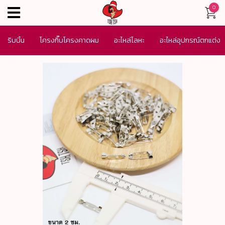
0
menu
ริบบิ้น
โครงกิ๊บโครงคาดผม
อะไหล่โลหะ
อะไหล่อุปกรณ์ตกแต่ง
เครื่องประดับ
SALE