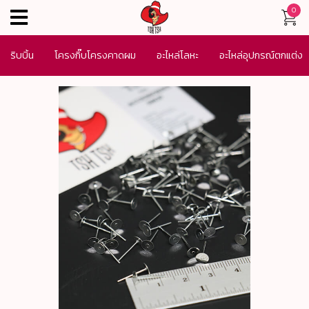
0
menu
ริบบิ้น
โครงกิ๊บโครงคาดผม
อะไหล่โลหะ
อะไหล่อุปกรณ์ตกแต่ง
เครื่องประดับ
SALE