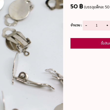
50 ฿
(บรรจุแพ็คละ 50 ช
จำนวน :
-
+
ซื้อสิน