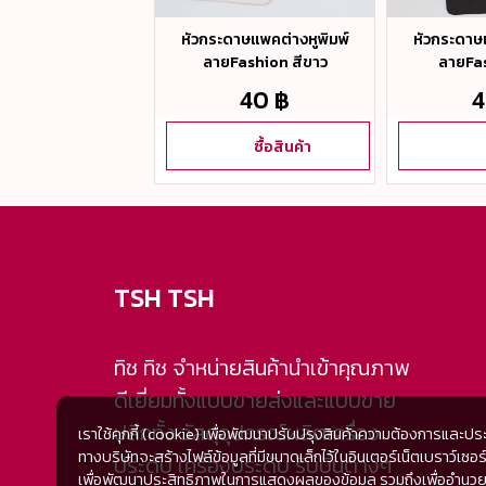
ฐานต่างหูขนาด 8
หัวกระดาษแพคต่างหูพิมพ์
หัวกระดาษแ
มม. สีเงิน
ลายFashion สีขาว
ลายFas
20 ฿
40 ฿
4
ซื้อสินค้า
ซื้อสินค้า
TSH TSH
ทิช ทิช จำหน่ายสินค้านำเข้าคุณภาพ
ดีเยี่ยมทั้งแบบขายส่งและแบบขาย
ปลีกทั้ง วัสดุอุปกรณ์ผลิตเครื่อง
เราใช้คุกกี้ (cookie) เพื่อพัฒนาปรับปรุงสินค้าความต้องการและปร
ทางบริษัทจะสร้างไฟล์ข้อมูลที่มีขนาดเล็กไว้ในอินเตอร์เน็ตเบราว์
ประดับ เครื่องประดับ ริบบิ้นต่างๆ
เพื่อพัฒนาประสิทธิภาพในการแสดงผลของข้อมูล รวมถึงเพื่ออำนวยความ