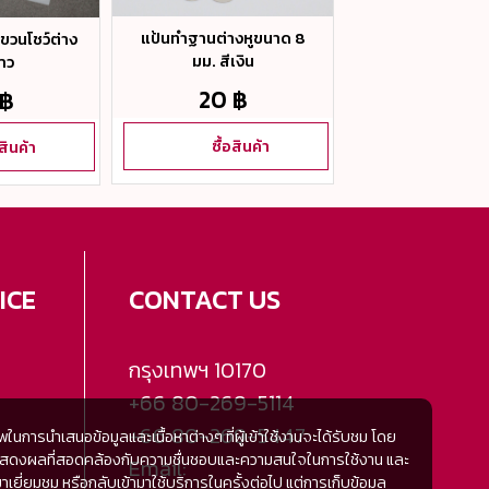
แป้นทำฐานต่างหูขนาด 8
ขวนโชว์ต่าง
หัวกระดาษแพคต่า
มม. สีเงิน
ขาว
ลายFashion ส
20 ฿
 ฿
40 ฿
ซื้อสินค้า
อสินค้า
ซื้อสิน
ICE
CONTACT US
กรุงเทพฯ
10170
+66 80-269-5114
+66 80-269-5447
การนำเสนอข้อมูลและเนื้อหาต่างๆ ที่ผู้เข้าใช้งานจะได้รับชม โดย
้มีการแสดงผลที่สอดคล้องกับความชื่นชอบและความสนใจในการใช้งาน และ
Email:
ี่ยมชม หรือกลับเข้ามาใช้บริการในครั้งต่อไป แต่การเก็บข้อมูล